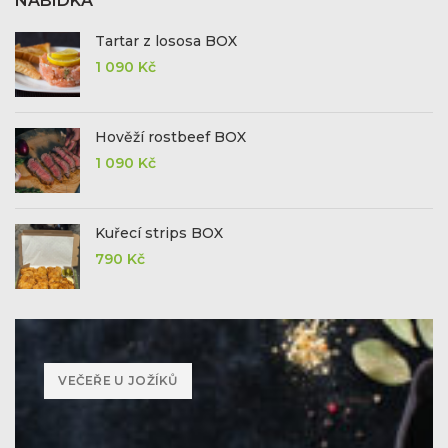
NABÍDKA
Tartar z lososa BOX
1 090
Kč
Hověží rostbeef BOX
1 090
Kč
Kuřecí strips BOX
790
Kč
VEČEŘE U JOŽÍKŮ