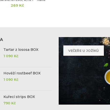
269
Kč
KA
Tartar z lososa BOX
VEČEŘE U JOŽÍKŮ
1 090
Kč
Hověží rostbeef BOX
1 090
Kč
Kuřecí strips BOX
790
Kč