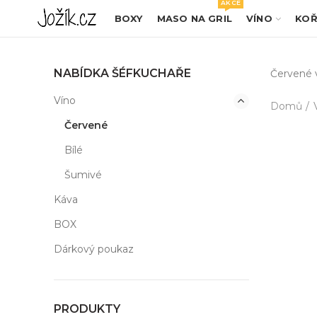
AKCE
BOXY
MASO NA GRIL
VÍNO
KOŘ
NABÍDKA ŠÉFKUCHAŘE
Červené 
Víno
Domů
Červené
Bílé
Šumivé
Káva
BOX
Dárkový poukaz
PRODUKTY