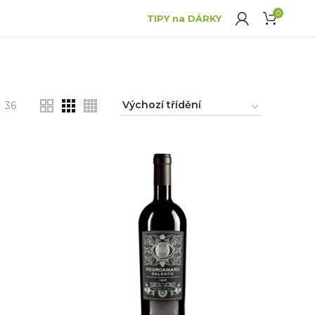
0
TIPY na DÁRKY
36