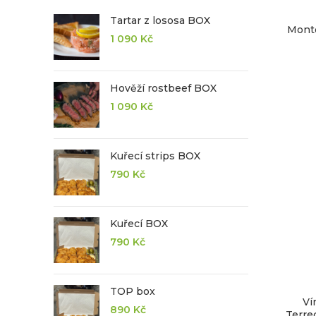
Tartar z lososa BOX
Mont
1 090
Kč
Hověží rostbeef BOX
1 090
Kč
Kuřecí strips BOX
790
Kč
Kuřecí BOX
790
Kč
TOP box
Ví
890
Kč
Terrec