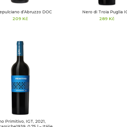
epulciano d’Abruzzo DOC
Nero di Troia Puglia 
209
Kč
289
Kč
no Primitivo, IGT, 2021,
arsiche1939, 0,75 l – Itálie