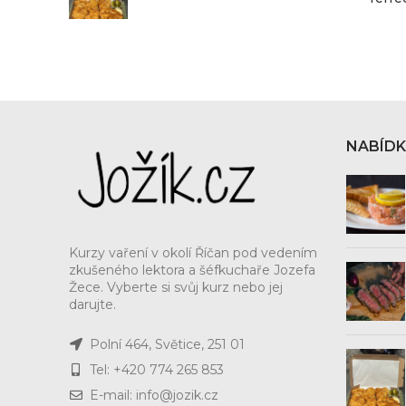
NABÍD
Kurzy vaření v okolí Říčan pod vedením
zkušeného lektora a šéfkuchaře Jozefa
Žece. Vyberte si svůj kurz nebo jej
darujte.
Polní 464, Světice, 251 01
Tel: +420 774 265 853
E-mail: info@jozik.cz