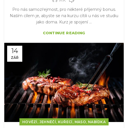
MK
Pro nás samozřejmost, pro některé příjemný bonus.
Naším cílem je, abyste se na kurzu cítili u nás ve studiu
jako doma. Kurz je spojení ...
CONTINUE READING
14
ZÁŘ
,
,
,
,
HOVĚZÍ
JEHNĚČÍ
KUŘECÍ
MASO
NABÍDKA