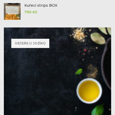
Kuřecí strips BOX
790
Kč
VEČEŘE U JOŽÍKŮ