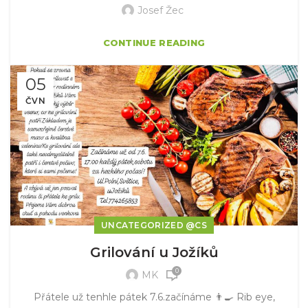
Josef Žec
CONTINUE READING
05
ČVN
UNCATEGORIZED @CS
Grilování u Jožíků
0
MK
Přátele už tenhle pátek 7.6.začínáme 👨‍🍳 Rib eye,