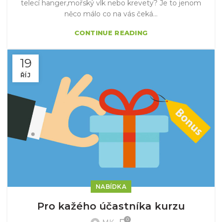
telecí hanger,mořský vlk nebo krevety? Je to jenom
něco málo co na vás čeká...
CONTINUE READING
19
ŘÍJ
NABÍDKA
Pro kažého účastníka kurzu
0