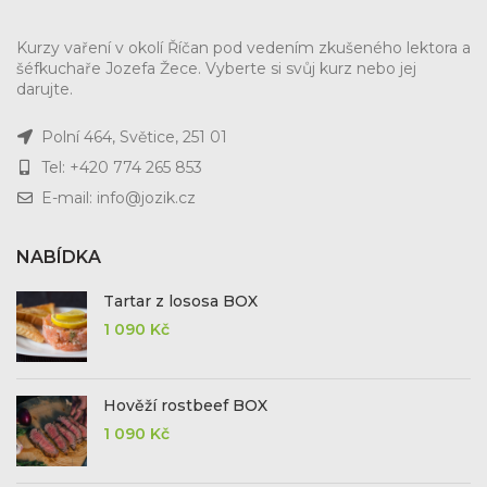
Kurzy vaření v okolí Říčan pod vedením zkušeného lektora a
šéfkuchaře Jozefa Žece. Vyberte si svůj kurz nebo jej
darujte.
Polní 464, Světice, 251 01
Tel: +420 774 265 853
E-mail: info@jozik.cz
NABÍDKA
Tartar z lososa BOX
1 090
Kč
Hověží rostbeef BOX
1 090
Kč