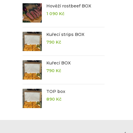
Hověží rostbeef BOX
1 090
Kč
Kuřecí strips BOX
790
Kč
Kuřecí BOX
790
Kč
TOP box
890
Kč