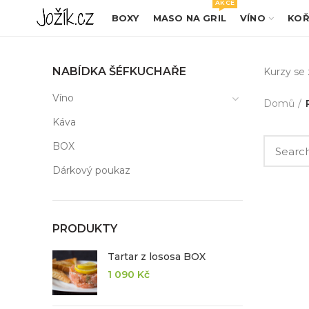
AKCE
BOXY
MASO NA GRIL
VÍNO
KOŘ
NABÍDKA ŠÉFKUCHAŘE
Kurzy se
Víno
Domů
Káva
BOX
Dárkový poukaz
PRODUKTY
Tartar z lososa BOX
1 090
Kč