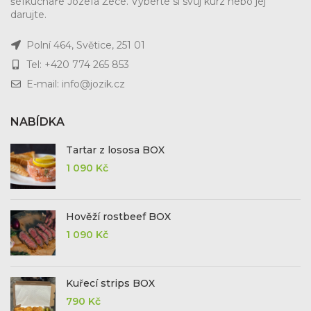
šéfkuchaře Jozefa Žece. Vyberte si svůj kurz nebo jej
darujte.
Polní 464, Světice, 251 01
Tel: +420 774 265 853
E-mail: info@jozik.cz
NABÍDKA
Tartar z lososa BOX
1 090
Kč
Hověží rostbeef BOX
1 090
Kč
Kuřecí strips BOX
790
Kč