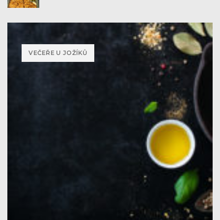
VEČEŘE U JOŽÍKŮ