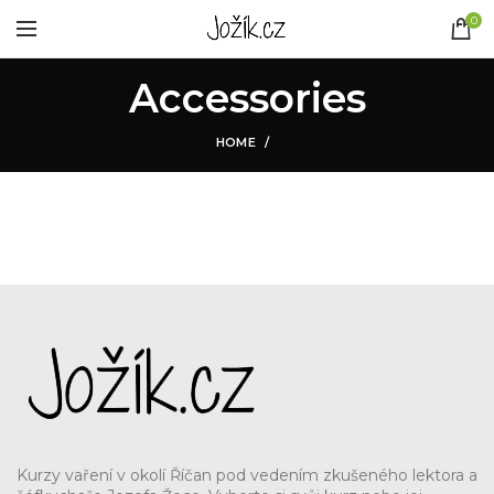
0
Accessories
HOME
Kurzy vaření v okolí Říčan pod vedením zkušeného lektora a