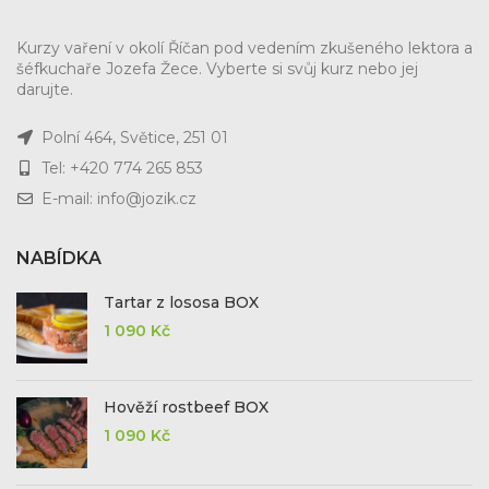
Kurzy vaření v okolí Říčan pod vedením zkušeného lektora a
šéfkuchaře Jozefa Žece. Vyberte si svůj kurz nebo jej
darujte.
Polní 464, Světice, 251 01
Tel: +420 774 265 853
E-mail: info@jozik.cz
NABÍDKA
Tartar z lososa BOX
1 090
Kč
Hověží rostbeef BOX
1 090
Kč