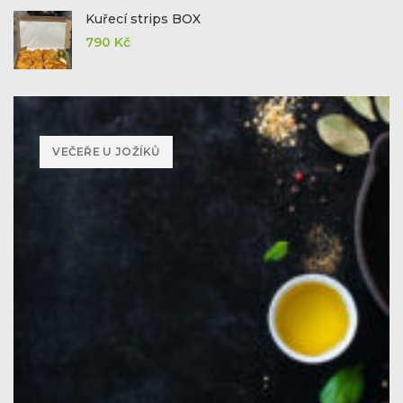
Kuřecí strips BOX
790
Kč
VEČEŘE U JOŽÍKŮ