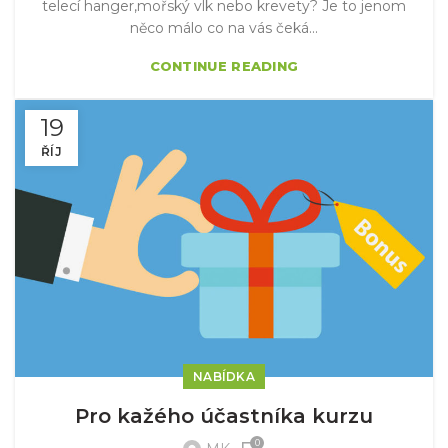
telecí hanger,mořský vlk nebo krevety? Je to jenom
něco málo co na vás čeká...
CONTINUE READING
19
ŘÍJ
NABÍDKA
Pro kažého účastníka kurzu
0