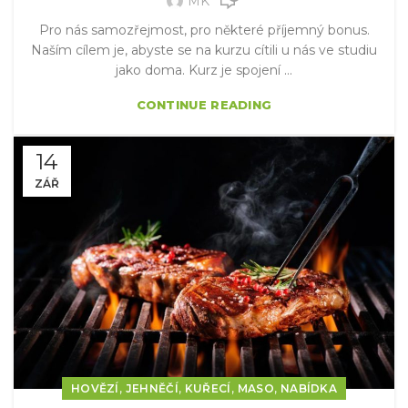
MK
Pro nás samozřejmost, pro některé příjemný bonus.
Naším cílem je, abyste se na kurzu cítili u nás ve studiu
jako doma. Kurz je spojení ...
CONTINUE READING
14
ZÁŘ
,
,
,
,
HOVĚZÍ
JEHNĚČÍ
KUŘECÍ
MASO
NABÍDKA