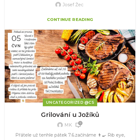
Josef Žec
CONTINUE READING
05
ČVN
UNCATEGORIZED @CS
Grilování u Jožíků
0
MK
Přátele už tenhle pátek 7.6.začínáme 👨‍🍳 Rib eye,