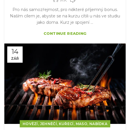
MK
Pro nás samozřejmost, pro některé příjemný bonus.
Naším cílem je, abyste se na kurzu cítili u nás ve studiu
jako doma. Kurz je spojení ...
CONTINUE READING
14
ZÁŘ
,
,
,
,
HOVĚZÍ
JEHNĚČÍ
KUŘECÍ
MASO
NABÍDKA