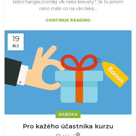
telecí hanger,mořský vlk nebo krevety? Je to jenom
něco málo co na vás čeká...
CONTINUE READING
19
ŘÍJ
NABÍDKA
Pro kažého účastníka kurzu
0