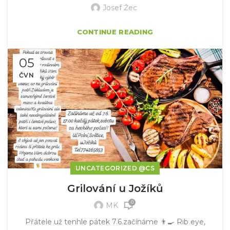
Josef Žec
CONTINUE READING
05
ČVN
UNCATEGORIZED @CS
Grilování u Jožíků
0
MK
Přátele už tenhle pátek 7.6.začínáme 👨‍🍳 Rib eye,