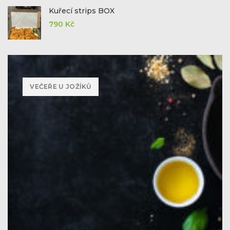
Kuřecí strips BOX
790
Kč
VEČEŘE U JOŽÍKŮ