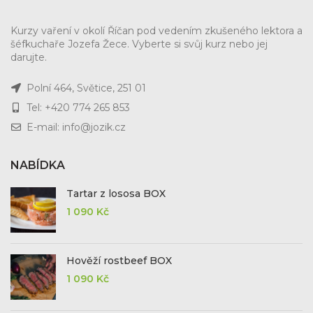
Kurzy vaření v okolí Říčan pod vedením zkušeného lektora a
šéfkuchaře Jozefa Žece. Vyberte si svůj kurz nebo jej
darujte.
Polní 464, Světice, 251 01
Tel: +420 774 265 853
E-mail: info@jozik.cz
NABÍDKA
Tartar z lososa BOX
1 090
Kč
Hověží rostbeef BOX
1 090
Kč