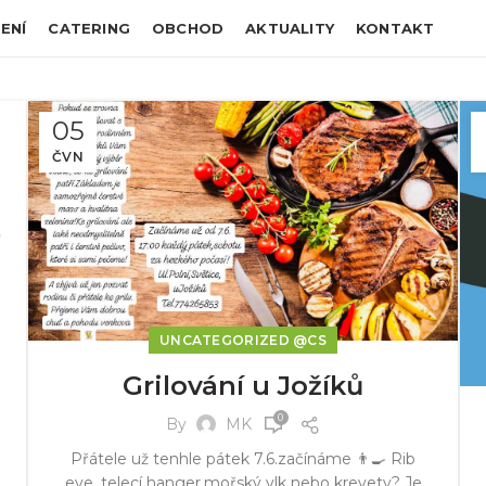
ENÍ
CATERING
OBCHOD
AKTUALITY
KONTAKT
05
ČVN
UNCATEGORIZED @CS
Grilování u Jožíků
0
By
MK
Přátele už tenhle pátek 7.6.začínáme 👨‍🍳 Rib
eye, telecí hanger,mořský vlk nebo krevety? Je