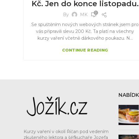
Kč. Jen do konce listopadu.
0
By
MK
Se spuštěním nových webových stránek jsem pro
vás připravili slevu 200 Kč. Ta platí na všechny
kurzy vaření včetně dárkového poukazu. N...
CONTINUE READING
NABÍD
Kurzy vaření v okolí Říčan pod vedením
zkušeného lektora a šéfkuchaře Jozefa