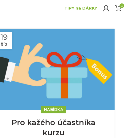
0
TIPY na DÁRKY
19
ŘÍJ
NABÍDKA
Pro kažého účastníka
kurzu