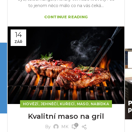
to jenom něco málo co na vás čeká...
CONTINUE READING
14
ZÁŘ
,
,
,
,
HOVĚZÍ
JEHNĚČÍ
KUŘECÍ
MASO
NABÍDKA
Kvalitní maso na gril
0
By
MK