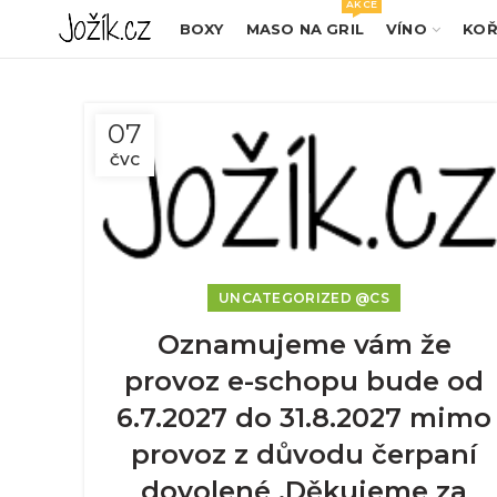
AKCE
BOXY
MASO NA GRIL
VÍNO
KOŘ
07
ČVC
UNCATEGORIZED @CS
Oznamujeme vám že
provoz e-schopu bude od
6.7.2027 do 31.8.2027 mimo
provoz z důvodu čerpaní
dovolené .Děkujeme za