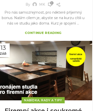
0
By
MK
Pro nás samozřejmost, pro některé příjemný
bonus. Naším cílem je, abyste se na kurzu cítili u
nás ve studiu jako doma. Kurz je spojení ...
CONTINUE READING
13
ZÁŘ
,
NABÍDKA
RADY A TIPY
Firemní akce i soukromé