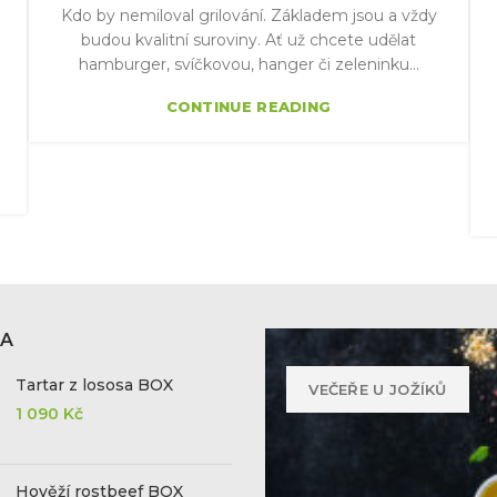
Kdo by nemiloval grilování. Základem jsou a vždy
budou kvalitní suroviny. Ať už chcete udělat
hamburger, svíčkovou, hanger či zeleninku...
CONTINUE READING
KA
Tartar z lososa BOX
VEČEŘE U JOŽÍKŮ
1 090
Kč
Hověží rostbeef BOX