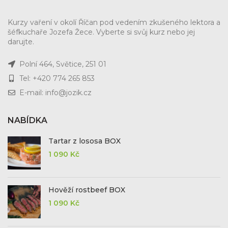
Kurzy vaření v okolí Říčan pod vedením zkušeného lektora a
šéfkuchaře Jozefa Žece. Vyberte si svůj kurz nebo jej
darujte.
Polní 464, Světice, 251 01
Tel: +420 774 265 853
E-mail: info@jozik.cz
NABÍDKA
Tartar z lososa BOX
1 090
Kč
Hověží rostbeef BOX
1 090
Kč