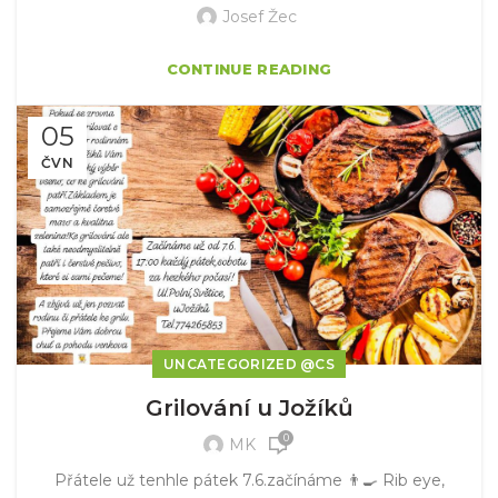
Josef Žec
CONTINUE READING
05
ČVN
UNCATEGORIZED @CS
Grilování u Jožíků
0
MK
Přátele už tenhle pátek 7.6.začínáme 👨‍🍳 Rib eye,