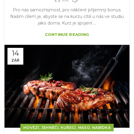
MK
Pro nás samozřejmost, pro některé příjemný bonus.
Naším cílem je, abyste se na kurzu cítili u nás ve studiu
jako doma. Kurz je spojení ...
CONTINUE READING
14
ZÁŘ
,
,
,
,
HOVĚZÍ
JEHNĚČÍ
KUŘECÍ
MASO
NABÍDKA