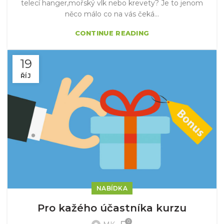
telecí hanger,mořský vlk nebo krevety? Je to jenom
něco málo co na vás čeká...
CONTINUE READING
19
ŘÍJ
NABÍDKA
Pro kažého účastníka kurzu
0