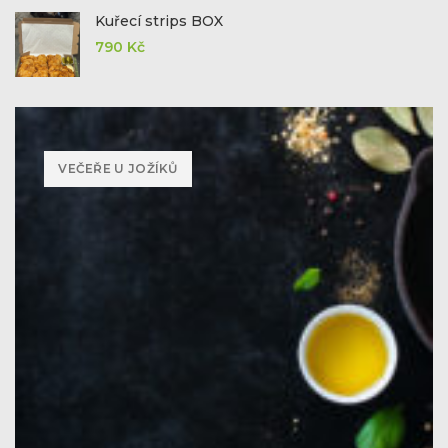
Kuřecí strips BOX
790
Kč
VEČEŘE U JOŽÍKŮ