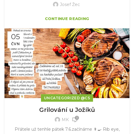
Josef Žec
CONTINUE READING
05
ČVN
UNCATEGORIZED @CS
Grilování u Jožíků
0
MK
Přátele už tenhle pátek 7.6.začínáme 👨‍🍳 Rib eye,