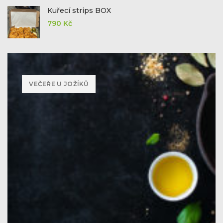
Kuřecí strips BOX
790
Kč
VEČEŘE U JOŽÍKŮ