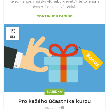
telecí hanger,mořský vlk nebo krevety? Je to jenom
něco málo co na vás čeká...
CONTINUE READING
19
ŘÍJ
NABÍDKA
Pro kažého účastníka kurzu
0