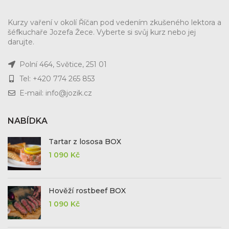
Kurzy vaření v okolí Říčan pod vedením zkušeného lektora a
šéfkuchaře Jozefa Žece. Vyberte si svůj kurz nebo jej
darujte.
Polní 464, Světice, 251 01
Tel: +420 774 265 853
E-mail: info@jozik.cz
NABÍDKA
Tartar z lososa BOX
1 090
Kč
Hověží rostbeef BOX
1 090
Kč