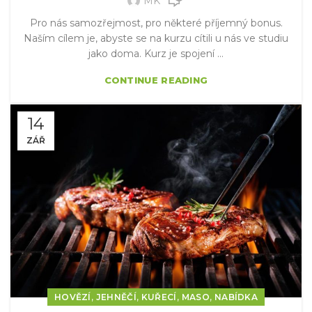
MK
Pro nás samozřejmost, pro některé příjemný bonus.
Naším cílem je, abyste se na kurzu cítili u nás ve studiu
jako doma. Kurz je spojení ...
CONTINUE READING
14
ZÁŘ
,
,
,
,
HOVĚZÍ
JEHNĚČÍ
KUŘECÍ
MASO
NABÍDKA